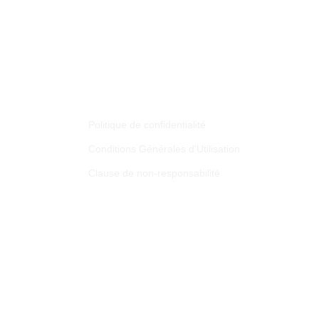
Liens Utiles
Téléch
Politique de confidentialité
Fair
Conditions Générales d'Utilisation
Clause de non-responsabilité
Dos
A
opyright La Marque de Bienfaisance. Créé par
IF2M x Scroler